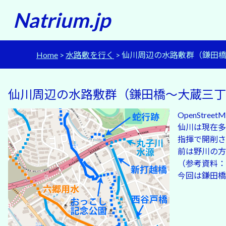
Natrium.jp
Home
水路敷を行く
仙川周辺の水路敷群（鎌田
仙川周辺の水路敷群（鎌田橋〜大蔵三丁
OpenStreet
仙川は現在多
指揮で開削さ
前は野川の方
（参考資料：
今回は鎌田橋