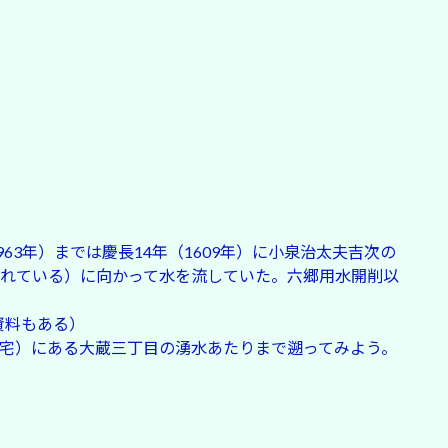
3年）までは慶長14年（1609年）に小泉治太夫吉次の
れている）に向かって水を流していた。六郷用水開削以
資料もある）
宅）にある大蔵三丁目の湧水あたりまで遡ってみよう。