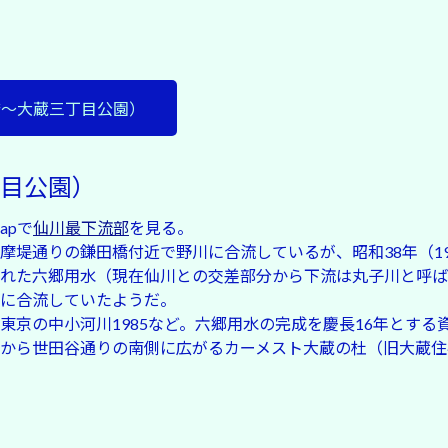
橋〜大蔵三丁目公園）
目公園）
Mapで
仙川最下流部
を見る。
摩堤通りの鎌田橋付近で野川に合流しているが、昭和38年（196
れた六郷用水（現在仙川との交差部分から下流は丸子川と呼ば
に合流していたようだ。
東京の中小河川1985など。六郷用水の完成を慶長16年とする
から世田谷通りの南側に広がるカーメスト大蔵の杜（旧大蔵住