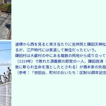
道標から西を見ると突き当たりに吉祥院と鎌田天神社が
るが、江戸時代には衰退して無住だったという。
鎌田村は大蔵村の中にある複数の飛地から成り立って
（1159年）で敗れた源義朝の郎党の一人、鎌田政
致に斬られ生命を落としたとされる）が橋本家の先祖
（参考：「世田谷、町村のおいたち：区制50周年記