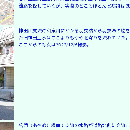
流路を探していくが、実際のところほとんど痕跡は残
神田川支流の
和泉川
にかかる羽衣橋から羽衣湯の脇を
た旧神田上水はここよりもやや北寄りを流れていた。
ここからの写真は2023/12/6撮影。
菖蒲（あやめ）橋南で支流の水路が道路北側に合流し