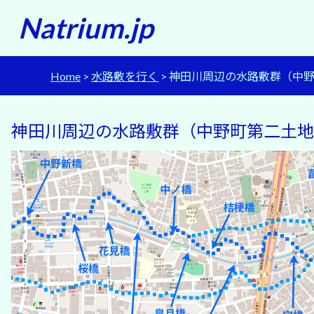
Natrium.jp
Home
水路敷を行く
神田川周辺の水路敷群（中
神田川周辺の水路敷群（中野町第二土地