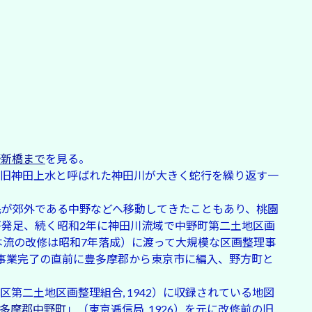
野新橋まで
を見る。
旧神田上水と呼ばれた神田川が大きく蛇行を繰り返す一
民が郊外である中野などへ移動してきたこともあり、桃園
が発足、続く昭和2年に神田川流域で中野町第二土地区画
本流の改修は昭和7年落成）に渡って大規模な区画整理事
事業完了の直前に豊多摩郡から東京市に編入、野方町と
第二土地区画整理組合, 1942）に収録されている地図
多摩郡中野町
」（東京逓信局, 1926）を元に改修前の旧