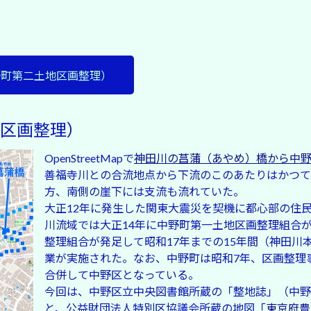
野町第二土地区画整理）
区画整理）
OpenStreetMapで
神田川の菖蒲（あやめ）橋から中
善福寺川との合流地点から下流のこのあたりはかつて
方、南側の崖下には支流も流れていた。
大正12年に発生した関東大震災を契機に都心部の住
川流域では大正14年に中野町第一土地区画整理組合
整理組合が発足して昭和17年までの15年間（神田川
業が実施された。なお、中野町は昭和7年、区画整理
合併して中野区となっている。
今回は、中野区立中央図書館所蔵の「整地誌」（中野区
と、公益財団法人特別区協議会所蔵の地図「
東京府豊