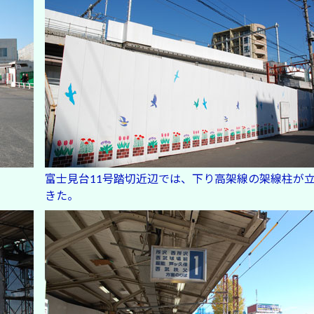
富士見台11号踏切近辺では、下り高架線の架線柱が
きた。