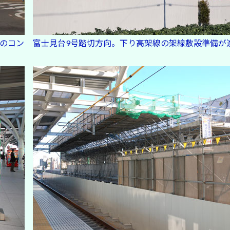
のコン
富士見台9号踏切方向。下り高架線の架線敷設準備が