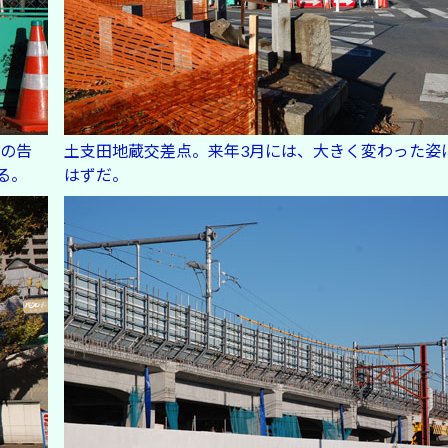
の告
土支田地蔵交差点。来年3月には、大きく変わった姿
る。
はずだ。