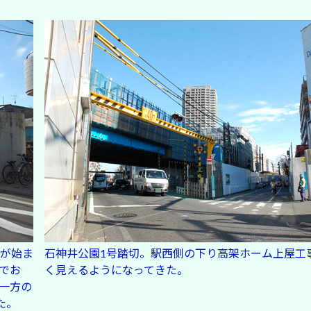
が始ま
石神井公園1号踏切。駅西側の下り高架ホーム上屋工
でお
く見えるようになってきた。
一方の
た。