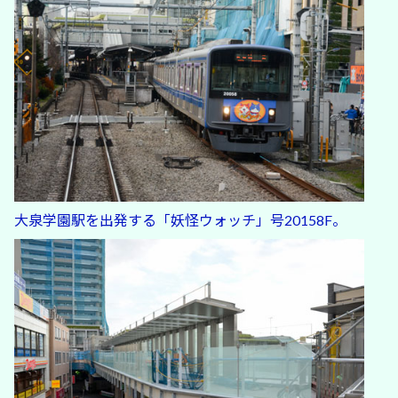
大泉学園駅を出発する「妖怪ウォッチ」号20158F。