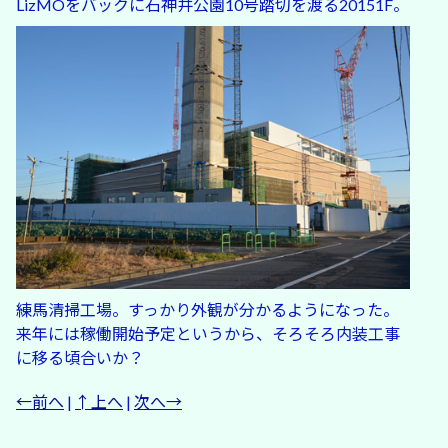
LizMOをバックに石神井公園10号踏切を渡る20151F。
練馬清掃工場。すっかり外観が分かるようになった。
来年には稼働開始予定というから、そろそろ内装工事
に移る頃合いか？
←前へ
|
↑上へ
|
次へ→