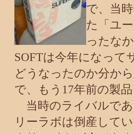
で、当時
た「ユー
ったなか
SOFTは今年になっ
どうなったのか分からな
で、もう17年前の製
当時のライバルであった「
リーラボは倒産してい