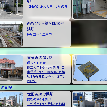
切
【NEW】消えた星川5号踏切
西谷1号〜鶴ヶ峰10号
踏切
連続立体化工事中
東横線の踏切2
環八と旧駅舎
都立大学1号〜5号踏切
|
自
由が丘1号〜田園調布1号踏
切
|
多摩川園1号〜元住吉3
号踏切
もの国線
世田谷線の踏切
最後の第4種踏切
三軒茶屋1号〜若林4号踏切
|