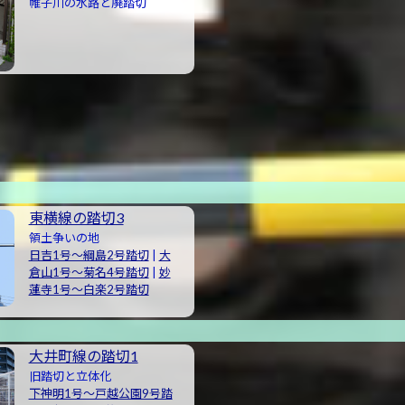
帷子川の水路と廃踏切
東横線の踏切3
領土争いの地
日吉1号〜綱島2号踏切
|
大
倉山1号〜菊名4号踏切
|
妙
蓮寺1号〜白楽2号踏切
大井町線の踏切1
旧踏切と立体化
下神明1号〜戸越公園9号踏