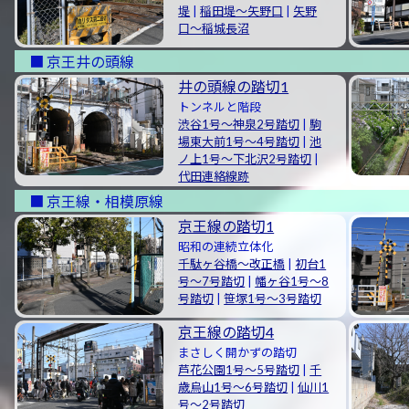
堤
|
稲田堤〜矢野口
|
矢野
口〜稲城長沼
京王井の頭線
井の頭線の踏切1
トンネルと階段
渋谷1号〜神泉2号踏切
|
駒
場東大前1号〜4号踏切
|
池
ノ上1号〜下北沢2号踏切
|
代田連絡線跡
京王線・相模原線
京王線の踏切1
昭和の連続立体化
千駄ヶ谷橋～改正橋
|
初台1
号～7号踏切
|
幡ヶ谷1号～8
号踏切
|
笹塚1号～3号踏切
京王線の踏切4
まさしく開かずの踏切
芦花公園1号～5号踏切
|
千
歳烏山1号～6号踏切
|
仙川1
号〜2号踏切