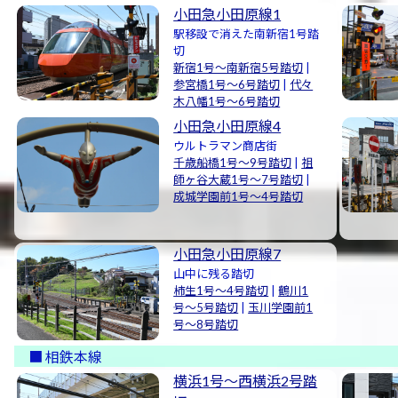
小田急小田原線1
駅移設で消えた南新宿1号踏
切
新宿1号〜南新宿5号踏切
|
参宮橋1号〜6号踏切
|
代々
木八幡1号〜6号踏切
小田急小田原線4
ウルトラマン商店街
千歳船橋1号〜9号踏切
|
祖
師ヶ谷大蔵1号〜7号踏切
|
成城学園前1号〜4号踏切
小田急小田原線7
山中に残る踏切
柿生1号〜4号踏切
|
鶴川1
号〜5号踏切
|
玉川学園前1
号〜8号踏切
相鉄本線
横浜1号〜西横浜2号踏