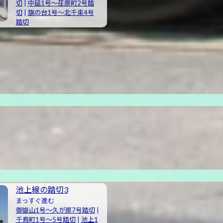
切
|
中延1号〜荏原町2号踏
切
|
旗の台1号～北千束4号
踏切
池上線の踏切3
まっすぐ進む
御嶽山1号〜久が原7号踏切
|
千鳥町1号〜5号踏切
|
池上1