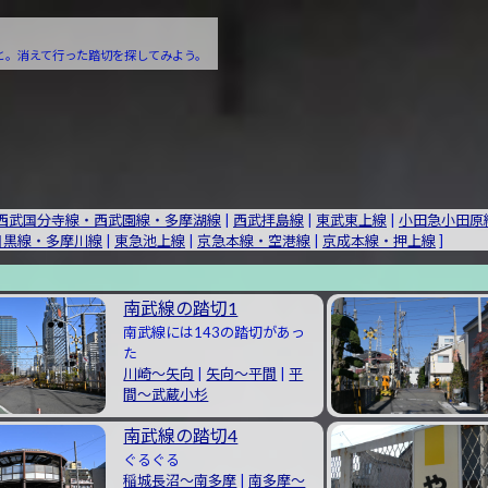
。消えて行った踏切を探してみよう。
西武国分寺線・西武園線・多摩湖線
|
西武拝島線
|
東武東上線
|
小田急小田原
目黒線・多摩川線
|
東急池上線
|
京急本線・空港線
|
京成本線・押上線
]
南武線の踏切1
南武線には143の踏切があっ
た
川崎〜矢向
|
矢向〜平間
|
平
間〜武蔵小杉
南武線の踏切4
ぐるぐる
稲城長沼〜南多摩
|
南多摩〜