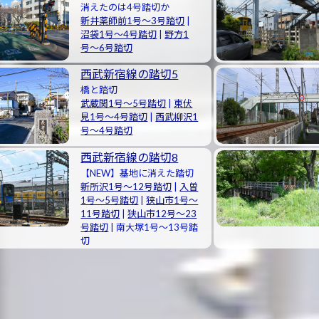
消えたのは4号踏切か
新井薬師前1号〜3号踏切
|
沼袋1号〜4号踏切
|
野方1
号〜6号踏切
西武新宿線の踏切5
橋と踏切
武蔵関1号〜5号踏切
|
東伏
見1号〜4号踏切
|
西武柳沢1
号〜4号踏切
西武新宿線の踏切8
【NEW】基地に消えた踏切
新所沢1号〜12号踏切
|
入曽
1号〜5号踏切
|
狭山市1号〜
11号踏切
|
狭山市12号〜23
号踏切
|
南大塚1号〜13号踏
切