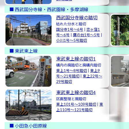
西武国分寺線・西武園線・多摩湖線
西武国分寺線の踏切
枯れた分水と踏切
国分寺1号〜6号
|
恋ヶ窪1
号〜6号
|
鷹の台1号〜5号
|
小川1号〜5号踏切
東武東上線
東武東上線の踏切1
構内の廃踏切と廃構内踏切
東上1号〜8号踏切
|
東上9
号〜21号踏切
|
東上22号〜
29号踏切
東武東上線の踏切4
区画整理と廃踏切
東上101号〜109号踏切
|
東
上110号〜121号踏切
小田急小田原線