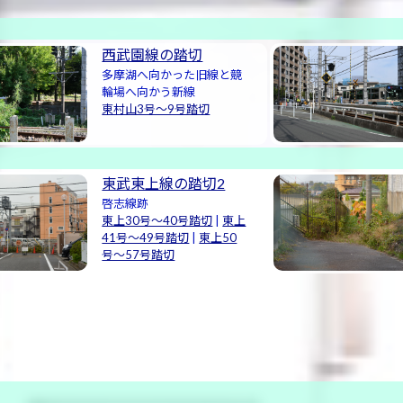
西武園線の踏切
多摩湖へ向かった旧線と競
輪場へ向かう新線
東村山3号〜9号踏切
東武東上線の踏切2
啓志線跡
東上30号〜40号踏切
|
東上
41号〜49号踏切
|
東上50
号〜57号踏切