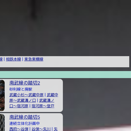
線
|
相鉄本線
|
東急東横線
南武線の踏切2
砂利線と廃駅
武蔵小杉〜武蔵中原
|
武蔵中
原〜武蔵溝ノ口
|
武蔵溝ノ
口〜宿河原
|
宿河原〜登戸
南武線の踏切5
連続立体化計画中
西府〜谷保
|
谷保〜矢川
|
矢