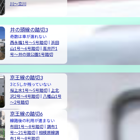
川〜立川
井の頭線の踏切3
奇数は車が渡れない
西永福1号〜5号踏切
|
浜田
山1号〜6号踏切
|
高井戸1
号〜井の頭公園1号踏切
京王線の踏切3
3と5しか残っていない
桜上水1号～5号踏切
|
上北
沢2号～4号踏切
|
八幡山1号
～2号踏切
京王線の踏切6
線路後の利用が進まない
布田1号〜8号踏切
|
調布1
号〜21号踏切
|
相模原線調
布1号〜8号踏切