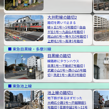
大井町線の踏切2
踏切を跨いで止まる
緑ヶ丘1号〜5号踏切
|
自由
が丘1号〜九品仏4号踏切
|
尾山台1号〜等々力3号踏切
|
上野毛1号〜高津5号踏切
東急目黒線・多摩川線
目黒線の踏切
線路跡にタウンハウス
目黒1号〜不動前7号踏切
|
武蔵小山1号〜西小山5号踏
切
|
洗足1号〜奥沢3号踏切
東急池上線
池上線の踏切1
地下鉄が来るはずだった
大崎広小路1号〜戸越銀座5
号踏切
|
荏原中延1号〜11号