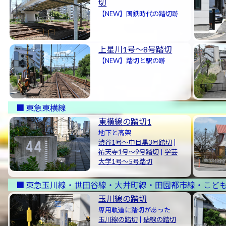
切
【NEW】国鉄時代の踏切跡
上星川1号〜8号踏切
【NEW】踏切と駅の跡
東急東横線
東横線の踏切1
地下と高架
渋谷1号〜中目黒3号踏切
|
祐天寺1号〜9号踏切
|
学芸
大学1号〜5号踏切
東急玉川線・世田谷線・大井町線・田園都市線・こど
玉川線の踏切
専用軌道に踏切があった
玉川線の踏切
|
砧線の踏切