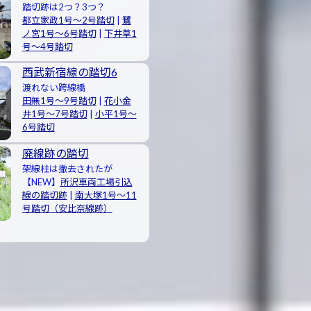
踏切跡は2つ？3つ？
都立家政1号〜2号踏切
|
鷺
ノ宮1号〜6号踏切
|
下井草1
号〜4号踏切
西武新宿線の踏切6
渡れない跨線橋
田無1号〜9号踏切
|
花小金
井1号〜7号踏切
|
小平1号〜
6号踏切
廃線跡の踏切
架線柱は撤去されたが
【NEW】
所沢車両工場引込
線の踏切跡
|
南大塚1号〜11
号踏切（安比奈線跡）