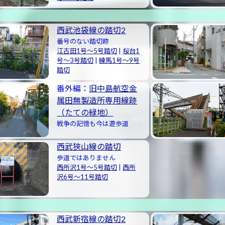
西武池袋線の踏切2
番号のない踏切跡
江古田1号〜5号踏切
|
桜台1
号〜3号踏切
|
練馬1号〜9号
踏切
番外編：
旧中島航空金
属田無製造所専用線跡
（たての緑地）
戦争の記憶も今は遊歩道
西武狭山線の踏切
歩道ではありません
西所沢1号〜5号踏切
|
西所
沢6号〜11号踏切
西武新宿線の踏切2