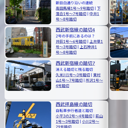
新目白通り沿いの連続
高田馬場1号〜9号踏切
|
下
落合1号〜7号踏切
|
中井1
号〜8号踏切
西武新宿線の踏切4
2号の手前にあるのは？
井荻1号〜6号踏切
|
上井草1
号〜3号踏切
|
上石神井1
号〜8号踏切
西武新宿線の踏切7
消える踏切と残る踏切
久米川1号〜3号踏切
|
東村
山1号〜7号踏切
|
所沢1号〜
4号踏切
西武拝島線の踏切
自転車歩行者道と踏切
小平3の2号〜4号踏切
|
萩山
1号〜3号踏切
|
小川2号〜
29号踏切