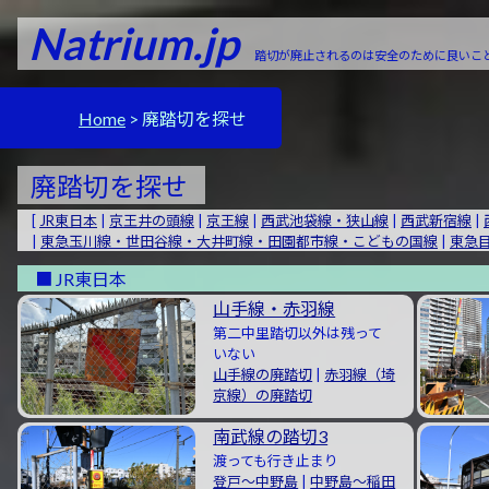
Natrium.jp
踏切が廃止されるのは安全のために良いこと
Home
廃踏切を探せ
廃踏切を探せ
[
JR東日本
|
京王井の頭線
|
京王線
|
西武池袋線・狭山線
|
西武新宿線
|
|
東急玉川線・世田谷線・大井町線・田園都市線・こどもの国線
|
東急
JR東日本
山手線・赤羽線
第二中里踏切以外は残って
いない
山手線の廃踏切
|
赤羽線（埼
京線）の廃踏切
南武線の踏切3
渡っても行き止まり
登戸〜中野島
|
中野島〜稲田