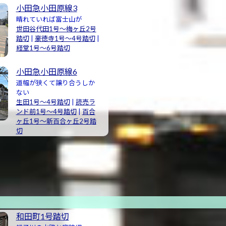
小田急小田原線3
晴れていれば富士山が
世田谷代田1号〜梅ヶ丘2号
踏切
|
豪徳寺1号〜4号踏切
|
経堂1号〜6号踏切
小田急小田原線6
道幅が狭くて譲り合うしか
ない
生田1号〜4号踏切
|
読売ラ
ンド前1号〜4号踏切
|
百合
ヶ丘1号〜新百合ヶ丘2号踏
切
和田町1号踏切