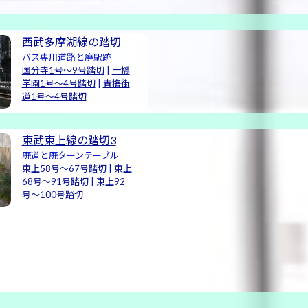
西武多摩湖線の踏切
バス専用道路と廃駅跡
国分寺1号〜9号踏切
|
一橋
学園1号〜4号踏切
|
青梅街
道1号〜4号踏切
東武東上線の踏切3
廃道と廃ターンテーブル
東上58号〜67号踏切
|
東上
68号〜91号踏切
|
東上92
号〜100号踏切