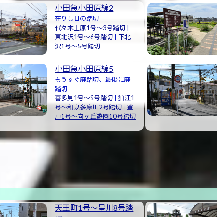
小田急小田原線2
在りし日の踏切
代々木上原1号〜3号踏切
|
東北沢1号〜6号踏切
|
下北
沢1号〜5号踏切
小田急小田原線5
もうすぐ廃踏切、最後に廃
踏切
喜多見1号〜9号踏切
|
狛江1
号〜和泉多摩川2号踏切
|
登
戸1号〜向ヶ丘遊園10号踏切
天王町1号〜星川8号踏