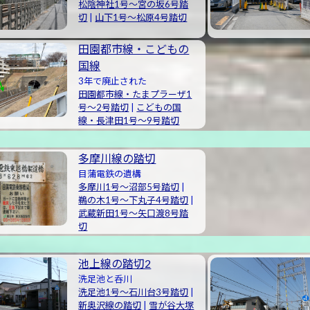
松陰神社1号〜宮の坂6号踏
切
|
山下1号〜松原4号踏切
田園都市線・こどもの
国線
3年で廃止された
田園都市線・たまプラーザ1
号〜2号踏切
|
こどもの国
線・長津田1号〜9号踏切
多摩川線の踏切
目蒲電鉄の遺構
多摩川1号〜沼部5号踏切
|
鵜の木1号〜下丸子4号踏切
|
武蔵新田1号〜矢口渡8号踏
切
池上線の踏切2
洗足池と呑川
洗足池1号〜石川台3号踏切
|
新奥沢線の踏切
|
雪が谷大塚