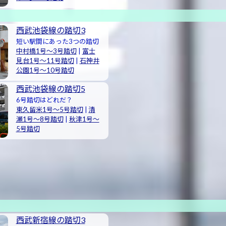
西武池袋線の踏切3
短い駅間にあった3つの踏切
中村橋1号〜3号踏切
|
富士
見台1号〜11号踏切
|
石神井
公園1号〜10号踏切
西武池袋線の踏切5
6号踏切はどれだ？
東久留米1号〜5号踏切
|
清
瀬1号〜8号踏切
|
秋津1号〜
5号踏切
西武新宿線の踏切3