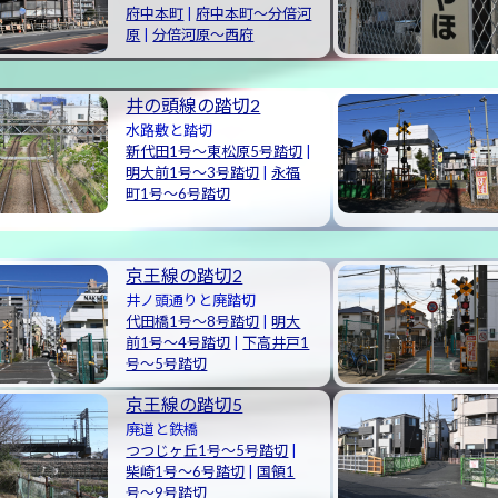
府中本町
|
府中本町〜分倍河
原
|
分倍河原〜西府
井の頭線の踏切2
水路敷と踏切
新代田1号〜東松原5号踏切
|
明大前1号〜3号踏切
|
永福
町1号〜6号踏切
京王線の踏切2
井ノ頭通りと廃踏切
代田橋1号～8号踏切
|
明大
前1号～4号踏切
|
下高井戸1
号～5号踏切
京王線の踏切5
廃道と鉄橋
つつじヶ丘1号〜5号踏切
|
柴崎1号〜6号踏切
|
国領1
号〜9号踏切