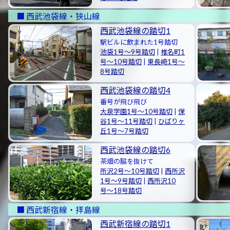
西武池袋線・狭山線
西武池袋線の踏切1
駅ビルに飲まれた1号踏切
池袋1号〜9号踏切
|
椎名町1
号〜10号踏切
|
東長崎1号〜
8号踏切
西武池袋線の踏切4
番号が飛び飛び
大泉学園1号〜10号踏切
|
保
谷1号〜11号踏切
|
ひばりヶ
丘1号〜7号踏切
西武池袋線の踏切6
茶畑の脇を抜けて
所沢2号〜10号踏切
|
西所沢
1号〜9号踏切
|
西所沢10
号〜18号踏切
西武新宿線・拝島線
西武新宿線の踏切1